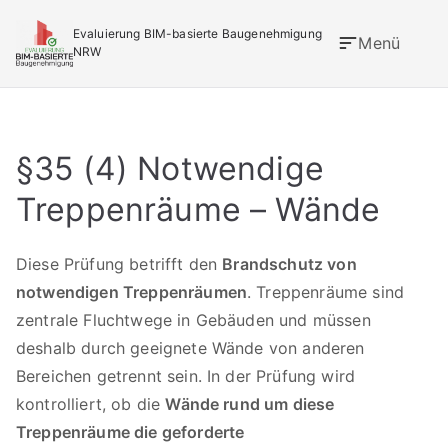
Zum
Evaluierung BIM-basierte Baugenehmigung
Inhalt
Menü
NRW
springen
Der Turbo für die Baugenehmigung
§35 (4) Notwendige
Treppenräume – Wände
Diese Prüfung betrifft den
Brandschutz von
notwendigen Treppenräumen
. Treppenräume sind
zentrale Fluchtwege in Gebäuden und müssen
deshalb durch geeignete Wände von anderen
Bereichen getrennt sein. In der Prüfung wird
kontrolliert, ob die
Wände rund um diese
Treppenräume die geforderte