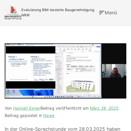
Zum
Evaluierung BIM-basierte Baugenehmigung
Inhalt
Menü
NRW
springen
Der Turbo für die Baugenehmigung
Von
Hannah Exner
Beitrag veröffentlicht am
März 28, 2025
Beitrag gepostet in
News
In der Online-Sprechstunde vom 28.03.2025 haben