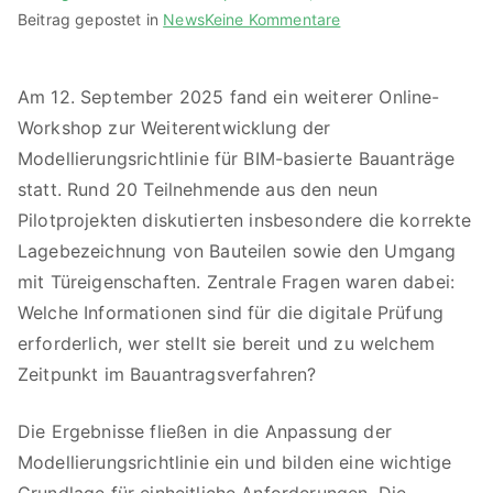
zu
Beitrag gepostet in
News
Keine Kommentare
Workshop
zur
Am 12. September 2025 fand ein weiterer Online-
Modellierungsrichtlin
Workshop zur Weiterentwicklung der
Fokus
auf
Modellierungsrichtlinie für BIM-basierte Bauanträge
Bauteillage
statt. Rund 20 Teilnehmende aus den neun
und
Pilotprojekten diskutierten insbesondere die korrekte
Türeigenschaften
Lagebezeichnung von Bauteilen sowie den Umgang
mit Türeigenschaften. Zentrale Fragen waren dabei:
Welche Informationen sind für die digitale Prüfung
erforderlich, wer stellt sie bereit und zu welchem
Zeitpunkt im Bauantragsverfahren?
Die Ergebnisse fließen in die Anpassung der
Modellierungsrichtlinie ein und bilden eine wichtige