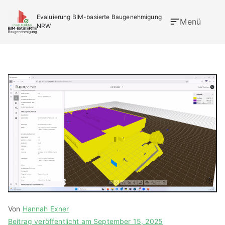
Zum
Evaluierung BIM-basierte Baugenehmigung
Inhalt
Menü
NRW
springen
Der Turbo für die Baugenehmigung
Von
Hannah Exner
Beitrag veröffentlicht am
September 15, 2025