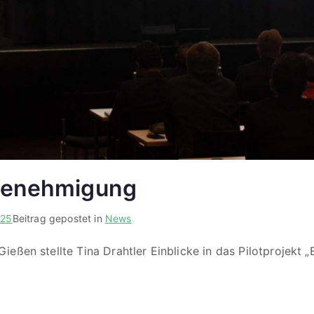
ugenehmigung
025
Beitrag gepostet in
News
ießen stellte Tina Drahtler Einblicke in das Pilotprojekt